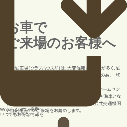
お車で
ご来場のお客様へ
第一駐車場(クラブハウス前)は、大変混雑することが多く、駐
車場入庫待ちによる「路上での待機」は、事故防止の為、一切
お断りをしております。
第一駐車場が混雑している場合は、第二駐車場(ホームセン
ター向かい)をご利用ください。 なお、第二駐車場も満車とな
る場合がございますので予めご了承ください。 公共交通機関
Webをスマホに常駐
や自転車等でのご来場をお薦めします。
いつでもお得な情報を