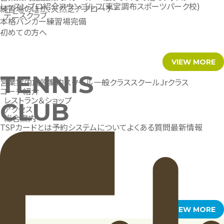
レッスンプロ紹介
アウンゴルフ(東宝調布スポーツパーク校)
練習場のほか、天然芝アプローチ・
テニスクラブ
本格バンカー練習場完備
初めての方へ
VIEW MORE
TENNIS
営業案内
施設案内
スクール一般クラス
スクールJrクラス
コーチ紹介
レストラン＆ショップ
CLUB
アクセス
総合案内
TSPカードとは
予約システムについて
よくある質問
最新情報
50年以上の伝統を誇る
会員制テニスクラブ
VIEW MORE