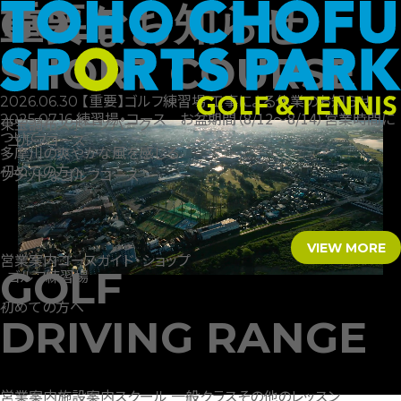
重要なお知らせ
GOLF
SHORT COURSE
【重要】ゴルフ練習場 工事による休業のお知らせ
2026.06.30
練習場・コース お盆期間（8/12～8/14）営業時間に
2025.07.16
東宝調布スポーツパーク
ついて
ゴルフコース
多摩川の爽やかな風を感じる
初めての方へ
フラットなゴルフコース
VIEW MORE
営業案内
コースガイド・ショップ
GOLF
ゴルフ練習場
初めての方へ
DRIVING RANGE
営業案内
施設案内
スクール 一般クラス
その他のレッスン