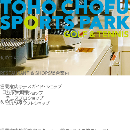
東宝調布スポーツパーク
ゴルフコース
初めての方へ
RESTAURANT & SHOPS
総合案内
営業案内
コースガイド・ショップ
レストラン
ゴルフ練習場
ゴルフプロショップ
テニスプロショップ
初めての方へ
ゴルフクラフトショップ