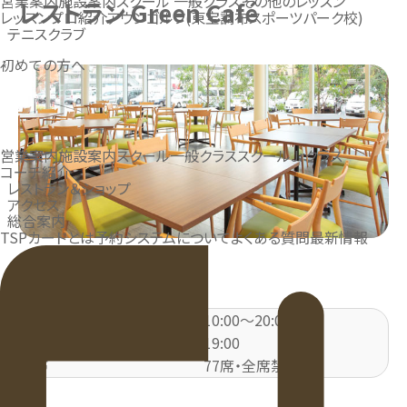
営業案内
施設案内
スクール 一般クラス
その他のレッスン
レストラン Green Café
レッスンプロ紹介
アウンゴルフ(東宝調布スポーツパーク校)
テニスクラブ
初めての方へ
営業案内
施設案内
スクール一般クラス
スクールJrクラス
コーチ紹介
レストラン＆ショップ
アクセス
総合案内
TSPカードとは
予約システムについて
よくある質問
最新情報
営業案内
営業時間
10:00～20:00
ラストオーダー
19:00
客席
77席・全席禁煙