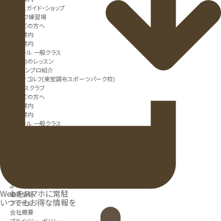
コースガイド・ショップ
ゴルフ練習場
初めての方へ
営業案内
施設案内
スクール 一般クラス
その他のレッスン
レッスンプロ紹介
アウンゴルフ(東宝調布スポーツパーク校)
テニスクラブ
初めての方へ
営業案内
施設案内
スクール 一般クラス
スクール Jrクラス
コーチ紹介
レストラン＆ショップ
総合案内
TSPカードとは
予約システムについて
よくある質問
Webをスマホに常駐
最新情報
いつでもお得な情報を
アクセス
会社概要
プライバシーポリシー