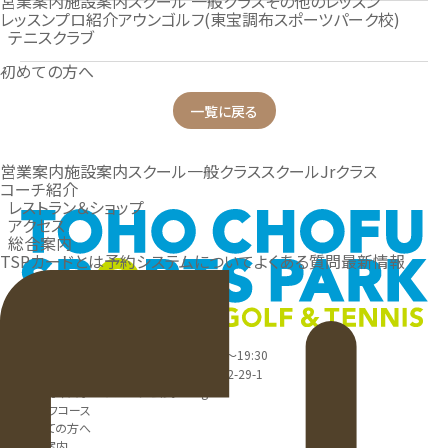
営業案内
施設案内
スクール 一般クラス
その他のレッスン
レッスンプロ紹介
アウンゴルフ(東宝調布スポーツパーク校)
テニスクラブ
初めての方へ
一覧に戻る
営業案内
施設案内
スクール一般クラス
スクールJrクラス
コーチ紹介
レストラン＆ショップ
アクセス
総合案内
TSPカードとは
予約システムについて
よくある質問
最新情報
042-444-0007
受付時間：平日 7:30～19:30、土日 6:00～19:30
住所：〒182-0025 東京都調布市多摩川 2-29-1
東宝調布スポーツパーク 公式instagram
ゴルフコース
初めての方へ
営業案内