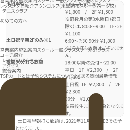
営業案内
施設案内
スクール 一般クラス
その他のレッスン
平日早朝
7:00～9:00 120分 1F
レッスンプロ紹介
アウンゴルフ(東宝調布スポーツパーク校)
テニスクラブ
￥1,800 / 2F ￥1,500
※奇数月の第3水曜日（祝日
初めての方へ
除く）は、8:00～9:00 1F・2F
￥1,100
土日祝早朝2Fのみ※1
6:00～7:30 90分 ￥1,800
※1Fの打ち放題はございませ
営業案内
施設案内
スクール一般クラス
スクールJrクラス
コーチ紹介
ん。
レストラン＆ショップ
夜間90分打ち放題
18:00以降の受付～22:00
アクセス
平日 1F ￥2,300 / 2F
総合案内
TSPカードとは
予約システムについて
よくある質問
最新情報
￥1,800
土日祝 1F ￥2,800 / 2F
￥2,300
平日限定ジュニア打ち放題
90分 ￥1,000
※高校生までが対象となりま
す。
※1 土日祝早朝打ち放題は、2021年11月よりWEBでの予
約制となりました。