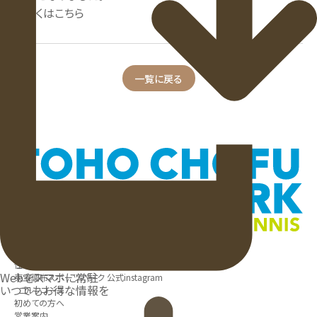
詳しくはこちら
一覧に戻る
042-444-0007
受付時間：平日 7:30～19:30、土日 6:00～19:30
住所：〒182-0025 東京都調布市多摩川 2-29-1
Webをスマホに常駐
東宝調布スポーツパーク 公式instagram
いつでもお得な情報を
ゴルフコース
初めての方へ
営業案内