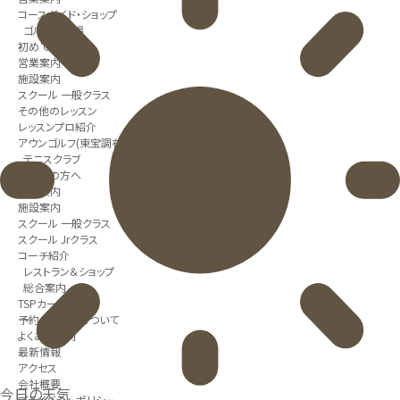
コースガイド・ショップ
ゴルフ練習場
初めての方へ
営業案内
施設案内
スクール 一般クラス
その他のレッスン
レッスンプロ紹介
アウンゴルフ(東宝調布スポーツパーク校)
テニスクラブ
初めての方へ
営業案内
施設案内
スクール 一般クラス
スクール Jrクラス
コーチ紹介
レストラン＆ショップ
総合案内
TSPカードとは
予約システムについて
よくある質問
最新情報
アクセス
会社概要
今日の天気
プライバシーポリシー